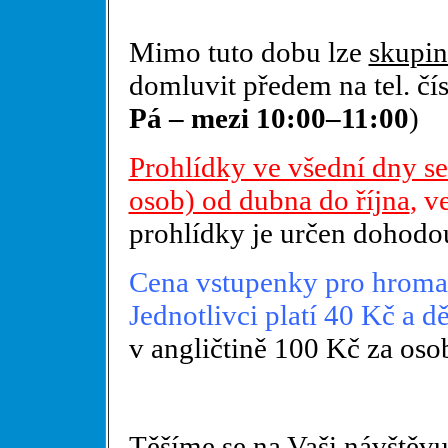
Mimo tuto dobu lze
skupin
domluvit
předem
na tel. č
Pá – mezi 10:00–11:00
)
Prohlídky ve všední dny se
osob) od dubna do října
, v
prohlídky je určen dohodo
Cena vstupenky pro hroma
Jednotlivci platí 40 Kč a dě
v angličtině 100 Kč za oso
Těšíme se na Vaši návštěvu