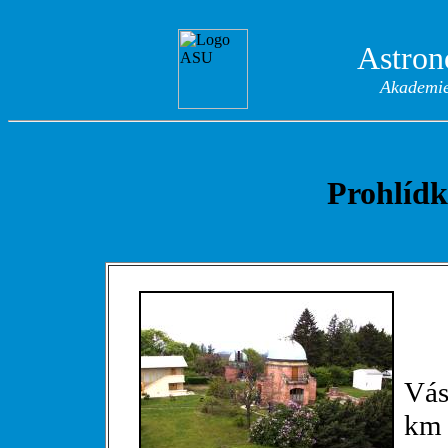
Astron
Akademie
Prohlídk
Vás
km 