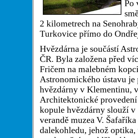
Po 
smě
2 kilometrech na Senohrab
Turkovice přímo do Ondře
Hvězdárna je součástí As
ČR. Byla založena před víc
Fričem na malebném kopci
Astronomického ústavu je 
hvězdárny v Klementinu, v
Architektonické provedení 
kopule hvězdárny slouží v
verandě muzea V. Šafaříka 
dalekohledu, jehož optika, v