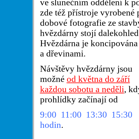
ve slunečním oddělení k po
zde též přístroje vyroben
dobové fotografie ze stav
hvězdárny stojí dalekohle
Hvězdárna je koncipována 
a dřevinami.
Návštěvy hvězdárny jsou
možné
od května do září
každou sobotu a neděli
, kd
prohlídky začínají od
9:00 11:00 13:30 15:30
hodin
.