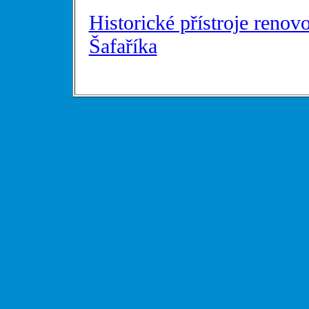
Historické přístroje reno
Šafaříka