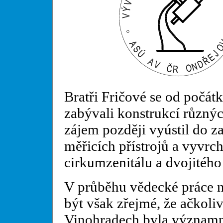
Bratři Fričové se od počát
zabývali konstrukcí různýc
zájem později vyústil do z
měřicích přístrojů a vyvrc
cirkumzenitálu a dvojitého
V průběhu vědecké práce n
být však zřejmé, že ačkoli
Vinohradech byla význam