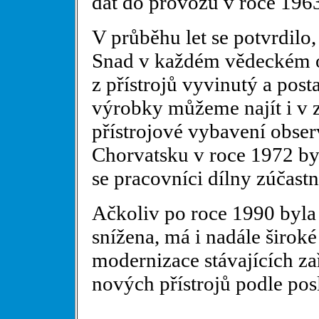
dát do provozu v roce 196
V průběhu let se potvrdilo,
Snad v každém vědeckém o
z přístrojů vyvinutý a post
výrobky můžeme najít i v 
přístrojové vybavení obser
Chorvatsku v roce 1972 byl
se pracovníci dílny zúčastni
Ačkoliv po roce 1990 byla
snížena, má i nadále široké
modernizace stávajících za
nových přístrojů podle po