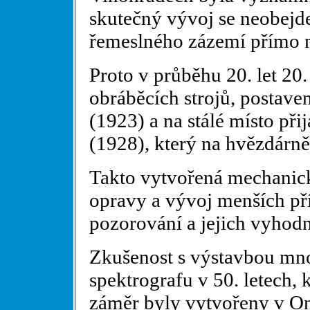
skutečný vývoj se neobejd
řemeslného zázemí přímo n
Proto v průběhu 20. let 20.
obráběcích strojů, postave
(1923) a na stálé místo př
(1928), který na hvězdárně
Takto vytvořená mechanick
opravy a vývoj menších pří
pozorování a jejich vyhod
Zkušenost s výstavbou m
spektrografu v 50. letech, 
záměr byly vytvořeny v O